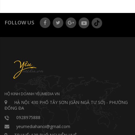
FOLLOW US
HỘ KINH DOANH YÊUMEDIA VN
HÀ NỘI: 430 PHỐ TÂY SƠN (GẦN NGÃ TƯ SỞ) - PHƯỜNG
ĐỐNG ĐA
0928975888
yeumediahanoi@gmail.com