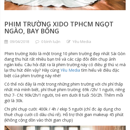
PHIM TRƯỜNG XIDO TPHCM NGỌT
NGÀO, BAY BỔNG
09/04/2018
0 bình luận
Yêu Media
Phim trường Xido là một trong 10 phim trường đẹp nhất Sài Gòn
đang thu hút rất nhiều bạn trẻ và các cặp đôi đến chụp ảnh
ngàn kiểu. Câu hỏi đặt ra là phim trường này có điều gì thú vị mà
lại thu hút đến vậy? Hãy cùng
Yêu Media
tìm hiểu về điều đặc
biệt của phim trường này nhé!
Có thể nói đây là một trong những phim trường với chi phí thấp
nhất mà mình biết, phí thuê phim trường: 69k /2h/ 1 người, riêng
thứ 7- CN: 90k/2h/1 người, trẻ em dưới 8 tuổi :50/2h. Thêm mỗi
giờ là 30k.
Chi phí chụp cưới: 400k / 4h / ekip 5 người (chỉ đc áp dụng cho
thuê chụp cưới cô dâu chú rể). Hỗ trợ thời gian makeup 45 phút
(không cộng dồn vào thời gian chụp)