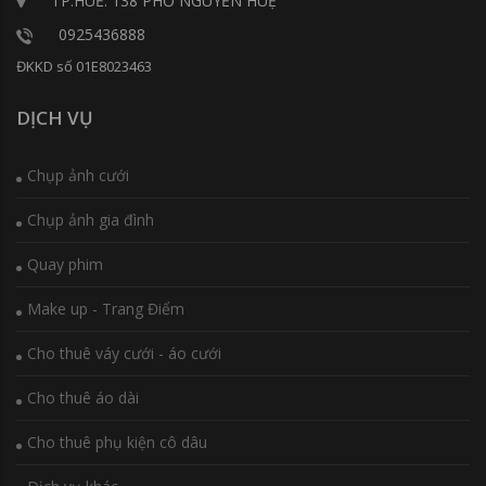
TP.HUẾ: 138 PHỐ NGUYỄN HUỆ
0925436888
ĐKKD số 01E8023463
DỊCH VỤ
Chụp ảnh cưới
Chụp ảnh gia đình
Quay phim
Make up - Trang Điểm
Cho thuê váy cưới - áo cưới
Cho thuê áo dài
Cho thuê phụ kiện cô dâu