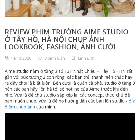
REVIEW PHIM TRƯỜNG AIME STUDIO
Ở TÂY HỒ, HÀ NỘI CHỤP ẢNH
LOOKBOOK, FASHION, ẢNH CƯỚI
14/10/2020
0 bình luận
Linh Linh
Aime studio nằm ở tầng 3 số 131 Nhật Chiêu – Tây Hồ - HN rất
gần với bức tượng 2 con rồng, các bạn trẻ, thanh niên chắc hay
ra đây chơi là biết luôn! Bên dưới là quán cà phê, studio ở tầng 3
nên các bạn hãy liên hệ tới số hotline của Aime trước khi đến
nhé. Vừa là để chủ studio sắp xếp lại các concept theo chủ đề
bạn muốn chụp, vừa là để họ hướng dẫn các bạn lên studio -
địa
điểm chụp ảnh
của mình.