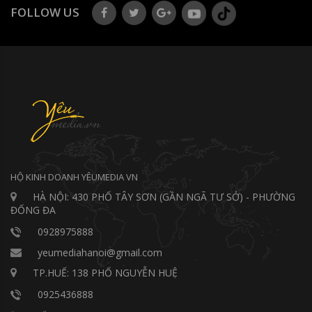
FOLLOW US
HỘ KINH DOANH YÊUMEDIA VN
HÀ NỘI: 430 PHỐ TÂY SƠN (GẦN NGÃ TƯ SỞ) - PHƯỜNG
ĐỐNG ĐA
0928975888
yeumediahanoi@gmail.com
TP.HUẾ: 138 PHỐ NGUYỄN HUỆ
0925436888