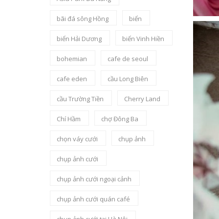
bãi đá sông Hồng
biển
biển Hải Dương
biển Vinh Hiền
bohemian
cafe de seoul
cafe eden
cầu Long Biên
cầu Trường Tiền
Cherry Land
Chí Hầm
chợ Đông Ba
chọn váy cưới
chụp ảnh
chụp ảnh cưới
chụp ảnh cưới ngoại cảnh
chụp ảnh cưới quán café