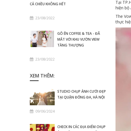
Tại TP.
CẢ CHIỀU KHÔNG HẾT
hiện bộ
The Vow
23/08/2022
thực hi
GŌ ĒN COFFEE & TEA - ĐÃ
MẮT VỚI KHU VƯỜN VIEW
TẦNG THƯỢNG
23/08/2022
XEM THÊM:
STUDIO CHỤP ẢNH CƯỚI ĐẸP
TẠI QUẬN ĐỐNG ĐA, HÀ NỘI
09/06/2024
CHECK IN CÁC ĐỊA ĐIỂM CHỤP