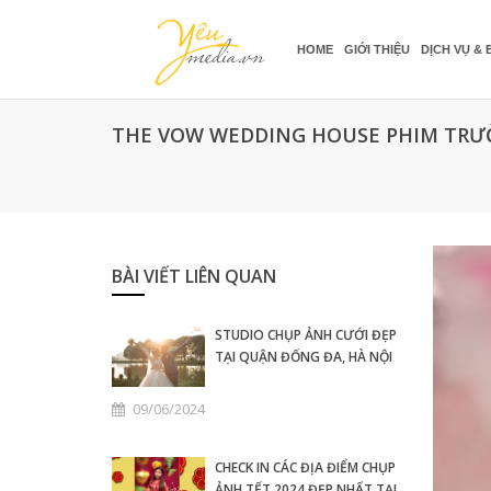
HOME
GIỚI THIỆU
DỊCH VỤ & 
THE VOW WEDDING HOUSE PHIM TRƯỜ
BÀI VIẾT LIÊN QUAN
STUDIO CHỤP ẢNH CƯỚI ĐẸP
TẠI QUẬN ĐỐNG ĐA, HÀ NỘI
09/06/2024
CHECK IN CÁC ĐỊA ĐIỂM CHỤP
ẢNH TẾT 2024 ĐẸP NHẤT TẠI