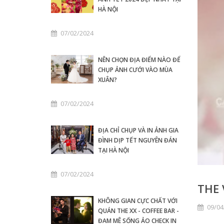
HÀ NỘI
07/02/2024
NÊN CHỌN ĐỊA ĐIỂM NÀO ĐỂ
CHỤP ẢNH CƯỚI VÀO MÙA
XUÂN?
07/02/2024
ĐỊA CHỈ CHỤP VÀ IN ẢNH GIA
ĐÌNH DỊP TẾT NGUYÊN ĐÁN
TẠI HÀ NỘI
07/02/2024
THE 
KHÔNG GIAN CỰC CHẤT VỚI
09/04
QUÁN THE XX - COFFEE BAR -
ĐAM MÊ SỐNG ẢO CHECK IN