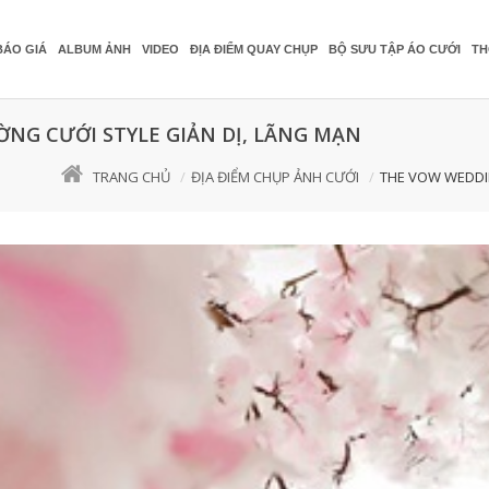
BÁO GIÁ
ALBUM ẢNH
VIDEO
ĐỊA ĐIỂM QUAY CHỤP
BỘ SƯU TẬP ÁO CƯỚI
TH
NG CƯỚI STYLE GIẢN DỊ, LÃNG MẠN
TRANG CHỦ
ĐỊA ĐIỂM CHỤP ẢNH CƯỚI
THE VOW WEDDI