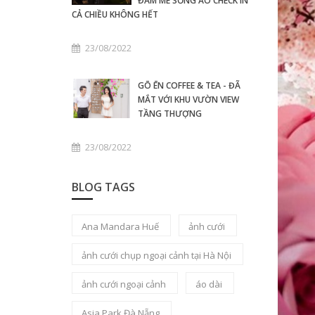
ĐAM MÊ SỐNG ẢO CHECK IN
CẢ CHIỀU KHÔNG HẾT
23/08/2022
GŌ ĒN COFFEE & TEA - ĐÃ
MẮT VỚI KHU VƯỜN VIEW
TẦNG THƯỢNG
23/08/2022
BLOG TAGS
Ana Mandara Huế
ảnh cưới
ảnh cưới chụp ngoại cảnh tại Hà Nội
ảnh cưới ngoại cảnh
áo dài
Asia Park Đà Nẵng