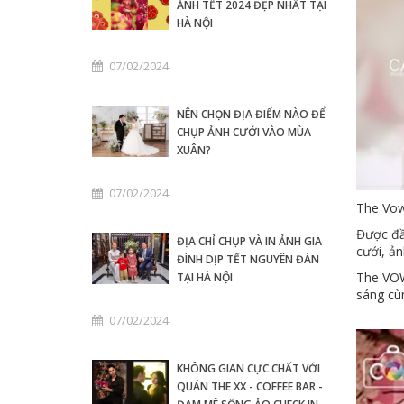
ẢNH TẾT 2024 ĐẸP NHẤT TẠI
HÀ NỘI
07/02/2024
NÊN CHỌN ĐỊA ĐIỂM NÀO ĐỂ
CHỤP ẢNH CƯỚI VÀO MÙA
XUÂN?
07/02/2024
The Vow
Được đầ
ĐỊA CHỈ CHỤP VÀ IN ẢNH GIA
cưới, ản
ĐÌNH DỊP TẾT NGUYÊN ĐÁN
The VOW
TẠI HÀ NỘI
sáng cù
07/02/2024
KHÔNG GIAN CỰC CHẤT VỚI
QUÁN THE XX - COFFEE BAR -