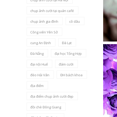
chụp ảnh cưới tại Hà Nội
chụp ảnh cưới tại quán café
chụp ảnh gia đình
cô dâu
Công viên Yên Sở
cung An Định
Đà Lạt
Đà Nẵng
đại học Tổng Hợp
đại nội Huế
đám cưới
đèo Hải Vân
ĐH bách khoa
địa điểm
địa điểm chụp ảnh cưới đẹp
đồi chè Đông Giang