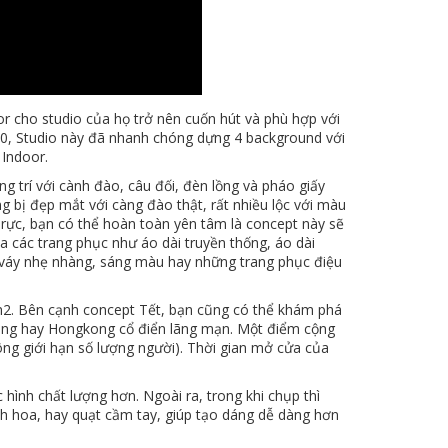
r cho studio của họ trở nên cuốn hút và phù hợp với
2020, Studio này đã nhanh chóng dựng 4 background với
 Indoor.
 trí với cành đào, câu đối, đèn lồng và pháo giấy
bị đẹp mắt với càng đào thật, rất nhiều lộc với màu
 rực, bạn có thể hoàn toàn yên tâm là concept này sẽ
ủa các trang phục như áo dài truyền thống, áo dài
c váy nhẹ nhàng, sáng màu hay những trang phục điệu
0m2. Bên cạnh concept Tết, bạn cũng có thể khám phá
trung hay Hongkong cổ điển lãng mạn. Một điểm cộng
ông giới hạn số lượng người). Thời gian mở cửa của
hình chất lượng hơn. Ngoài ra, trong khi chụp thì
h hoa, hay quạt cầm tay, giúp tạo dáng dễ dàng hơn