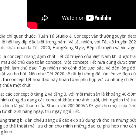
địa chỉ quen thuộc, Tuấn Tú Studio & Concept vẫn thường xuyên deco
lễ hội hay dịp đặc biệt trong năm. Và tất nhiên, với Tết cổ truyền 
pts khác nhau là Tết 2020, HongKong Style, Bếp cổ truyền và Vintage
 là concept mang đậm chất Tết cổ truyền của Việt Nam khi được trang
g màu đỏ chủ đạo toàn concept. Một concept Tết nữa cũng được trang 
g tính làm chủ đạo. Tuy nhiên nhờ cành đào tươi sắc, và đèn lồng đỏ
bật và thu hút. Nếu như Tết 2020 sẽ rất lý tưởng để tôn lên vẻ đẹp c
n, thì concept tết hoa đào này hoàn toàn phù hợp với cả những chiế
g chúa một chút.
đặt các concept ở tầng 2 và tầng 3, với mỗi mặt sàn là khoảng 40-5
 hình cùng đa dạng các concept khác như ảnh cưới, tinh nghịch trẻ 
o chính là giá thành của Studio với 200.000VNĐ/ giờ cho một ekip (kh
à từ 8h-20h hàng ngày, trừ ngày nghỉ Tết.
ũng trang bị đèn chiếu sáng để các ekip sử dụng và cho ra những bức 
g có thể thoải mái lựa chọn cho mình những đạo cụ phù hợp như càn
g kính.