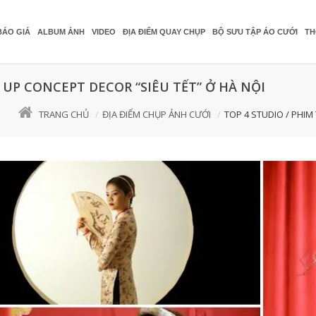
BÁO GIÁ
ALBUM ẢNH
VIDEO
ĐỊA ĐIỂM QUAY CHỤP
BỘ SƯU TẬP ÁO CƯỚI
TH
 UP CONCEPT DECOR “SIÊU TẾT” Ở HÀ NỘI
TRANG CHỦ
ĐỊA ĐIỂM CHỤP ẢNH CƯỚI
TOP 4 STUDIO / PHIM