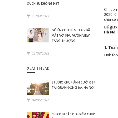
CẢ CHIỀU KHÔNG HẾT
Chỉ còn
2020. C
23/08/2022
chia sẻ 
Để giúp 
GŌ ĒN COFFEE & TEA - ĐÃ
Hà Nội
MẮT VỚI KHU VƯỜN VIEW
TẦNG THƯỢNG
1. Tuấn
23/08/2022
Link fa
XEM THÊM:
STUDIO CHỤP ẢNH CƯỚI ĐẸP
TẠI QUẬN ĐỐNG ĐA, HÀ NỘI
09/06/2024
CHECK IN CÁC ĐỊA ĐIỂM CHỤP