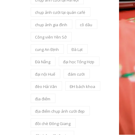
chụp ảnh cưới tại Hà Nội
chụp ảnh cưới tại quán café
chụp ảnh gia đình
cô dâu
Công viên Yên Sở
cung An Định
Đà Lạt
Đà Nẵng
đại học Tổng Hợp
đại nội Huế
đám cưới
đèo Hải Vân
ĐH bách khoa
địa điểm
địa điểm chụp ảnh cưới đẹp
đồi chè Đông Giang