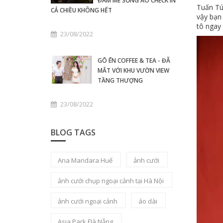
ĐAM MÊ SỐNG ẢO CHECK IN
Tuấn Tú
CẢ CHIỀU KHÔNG HẾT
vậy bạn
tô ngay 
23/08/2022
GŌ ĒN COFFEE & TEA - ĐÃ
MẮT VỚI KHU VƯỜN VIEW
TẦNG THƯỢNG
23/08/2022
BLOG TAGS
Ana Mandara Huế
ảnh cưới
ảnh cưới chụp ngoại cảnh tại Hà Nội
ảnh cưới ngoại cảnh
áo dài
Asia Park Đà Nẵng