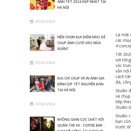
ẢNH TẾT 2024 ĐẸP NHẤT TẠI
HÀ NỘI
07/02/2024
Là một 
NÊN CHỌN ĐỊA ĐIỂM NÀO ĐỂ
các mùa 
CHỤP ẢNH CƯỚI VÀO MÙA
4 conce
XUÂN?
Tết 2020
với tôn
07/02/2024
sắc trun
vẫn nổi 
cách tâ
ĐỊA CHỈ CHỤP VÀ IN ẢNH GIA
đà, côn
ĐÌNH DỊP TẾT NGUYÊN ĐÁN
TẠI HÀ NỘI
Studio 
và chụp
tiếp the
07/02/2024
Studio l
Studio c
KHÔNG GIAN CỰC CHẤT VỚI
bạn cũn
QUÁN THE XX - COFFEE BAR -
trước ốn