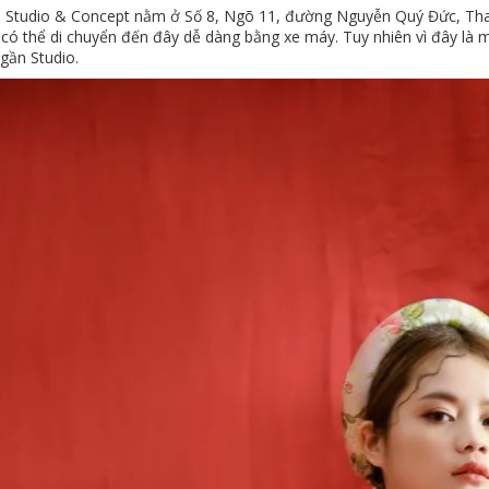
 Studio & Concept nằm ở Số 8, Ngõ 11, đường Nguyễn Quý Đức, Than
 có thể di chuyển đến đây dễ dàng bằng xe máy. Tuy nhiên vì đây là 
gần Studio.