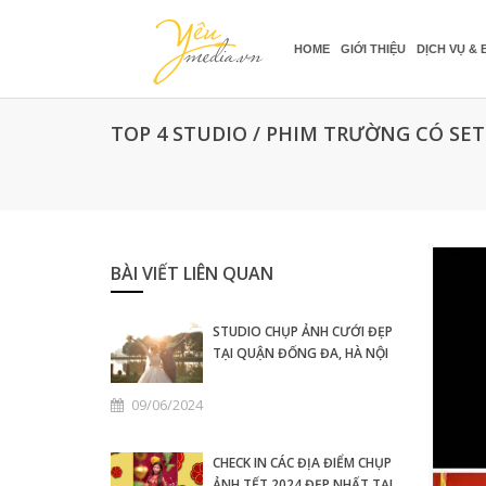
HOME
GIỚI THIỆU
DỊCH VỤ & 
TOP 4 STUDIO / PHIM TRƯỜNG CÓ SET
BÀI VIẾT LIÊN QUAN
STUDIO CHỤP ẢNH CƯỚI ĐẸP
TẠI QUẬN ĐỐNG ĐA, HÀ NỘI
09/06/2024
CHECK IN CÁC ĐỊA ĐIỂM CHỤP
ẢNH TẾT 2024 ĐẸP NHẤT TẠI