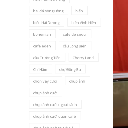
bãi đá sông Hồng
biển
biển Hải Dương
biển Vinh Hiền
bohemian
cafe de seoul
cafe eden
cầu Long Biên
cầu Trường Tiền
Cherry Land
Chí Hầm
chợ Đông Ba
chọn váy cưới
chụp ảnh
chụp ảnh cưới
chụp ảnh cưới ngoại cảnh
chụp ảnh cưới quán café