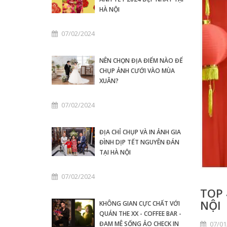
HÀ NỘI
07/02/2024
NÊN CHỌN ĐỊA ĐIỂM NÀO ĐỂ
CHỤP ẢNH CƯỚI VÀO MÙA
XUÂN?
07/02/2024
ĐỊA CHỈ CHỤP VÀ IN ẢNH GIA
ĐÌNH DỊP TẾT NGUYÊN ĐÁN
TẠI HÀ NỘI
07/02/2024
TOP 
NỘI
KHÔNG GIAN CỰC CHẤT VỚI
QUÁN THE XX - COFFEE BAR -
07/01
ĐAM MÊ SỐNG ẢO CHECK IN