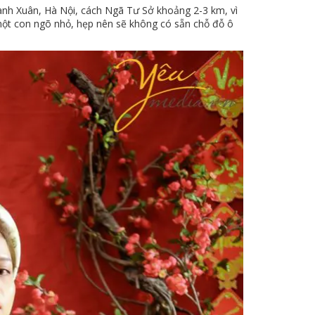
h Xuân, Hà Nội, cách Ngã Tư Sở khoảng 2-3 km, vì
một con ngõ nhỏ, hẹp nên sẽ không có sẵn chỗ đỗ ô