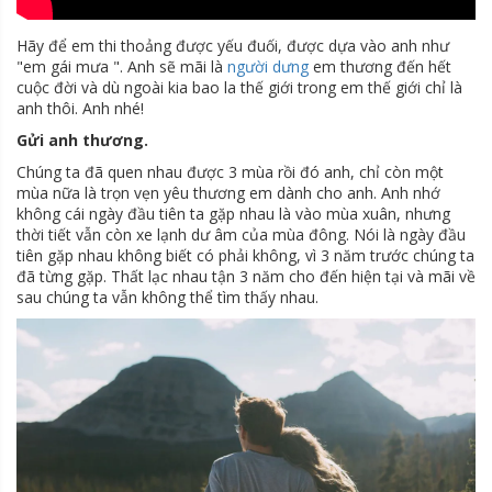
Hãy để em thi thoảng được yếu đuối, được dựa vào anh như
"em gái mưa ". Anh sẽ mãi là
người dưng
em thương đến hết
cuộc đời và dù ngoài kia bao la thế giới trong em thế giới chỉ là
anh thôi. Anh nhé!
Gửi anh thương.
Chúng ta đã quen nhau được 3 mùa rồi đó anh, chỉ còn một
mùa nữa là trọn vẹn yêu thương em dành cho anh. Anh nhớ
không cái ngày đầu tiên ta gặp nhau là vào mùa xuân, nhưng
thời tiết vẫn còn xe lạnh dư âm của mùa đông. Nói là ngày đầu
tiên gặp nhau không biết có phải không, vì 3 năm trước chúng ta
đã từng gặp. Thất lạc nhau tận 3 năm cho đến hiện tại và mãi về
sau chúng ta vẫn không thể tìm thấy nhau.