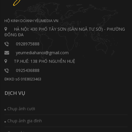
HỘ KINH DOANH YÊUMEDIA VN
HÀ NỘI: 430 PHỐ TÂY SƠN (GẦN NGÃ TƯ SỞ) - PHƯỜNG
ĐỐNG ĐA
0928975888
yeumediahanoi@gmail.com
TP.HUẾ: 138 PHỐ NGUYỄN HUỆ
0925436888
ĐKKD số 01E8023463
DỊCH VỤ
Chụp ảnh cưới
Chụp ảnh gia đình