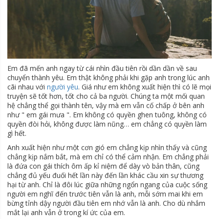
Em đã mến anh ngay từ cái nhìn đầu tiên rồi dần dần về sau
chuyển thành yêu. Em thật không phải khi gặp anh trong lúc anh
cãi nhau với
người yêu
. Giá như em không xuất hiện thì có lẽ mọi
truyện sẽ tốt hơn, tốt cho cả ba người. Chúng ta một mối quan
hệ chẳng thể gọi thành tên, vậy mà em vẫn cố chấp ở bên anh
như " em gái mưa ". Em không có quyền ghen tuông, không có
quyền đòi hỏi, không được làm nũng… em chẳng có quyền làm
gì hết.
Anh xuất hiện như một cơn gió em chẳng kịp nhìn thấy và cũng
chẳng kịp nắm bắt, mà em chỉ có thể cảm nhận. Em chẳng phải
là đứa con gái thích ôm ấp kỉ niệm để dày vò bản thân, cũng
chẳng đủ yếu đuối hết lần này đến lần khác cầu xin sự thương
hại từ anh. Chỉ là đôi lúc giữa những ngổn ngang của cuộc sống
người em nghĩ đến trước tiên vẫn là anh, mỗi sớm mai khi em
bừng tỉnh dậy người đầu tiên em nhớ vẫn là anh. Cho dù nhắm
mắt lại anh vẫn ở trong kí ức của em.