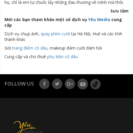
họ, chỉ là em tự chuốc lấy những đau thương về mình mà thôi.
Sưu tầm
Mời các bạn tham khảo một số dịch vụ
Yêu Media
cung
cấp
Dịch vụ chụp ảnh,
quay phim cưới
tại Hà Nội, Huế và các tỉnh
thành khác
Gói
trang điểm cô dâu
, makeup đám cưới đám hỏi
Cung cấp và cho thuê
phụ kiện cô dâu
FOLLOW US